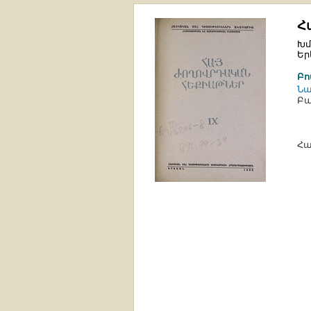
Հ
Խմ
Եր
Բո
Ն
Բա
Հա