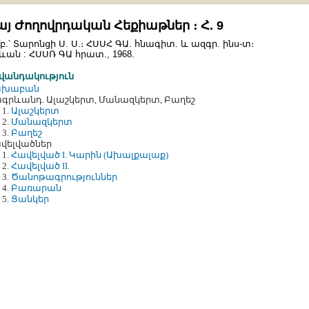
այ Ժողովրդական Հեքիաթներ ։ Հ. 9
բ.՝ Տարոնցի Ս. Ս.։ ՀՍՍՀ ԳԱ. հնագիտ. և ազգր. ինս-տ։
ևան : ՀՍՍՌ ԳԱ հրատ., 1968.
վանդակություն
ախաբան
գրևանդ. Ալաշկերտ, Մանազկերտ, Բաղեշ
Ալաշկերտ
Մանազկերտ
Բաղեշ
վելվածներ
Հավելված I. Կարին (Ախալքալաք)
Հավելված II.
Ծանոթագրություններ
Բառարան
Ցանկեր