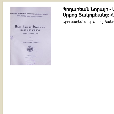
Պողարեան Նորայր -
Սրբոց Յակոբեանց: Հ
Երուսաղեմ: տպ. Սրբոց Յակո